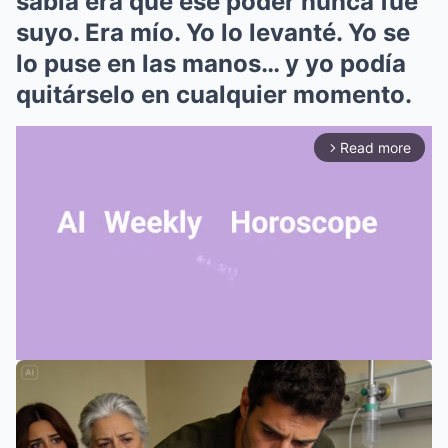
sabía era que ese poder nunca fue
suyo. Era mío. Yo lo levanté. Yo se
lo puse en las manos… y yo podía
quitárselo en cualquier momento.
Read more
arrow_forward_ios
Mute